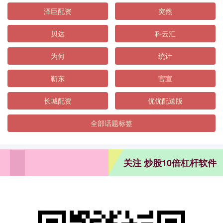
泽巨配资
突然
贝达
科云汇
为何
统计
靳东
官宣
长城配资
优优配送版
全部话题标签
关注 炒股10倍杠杆软件