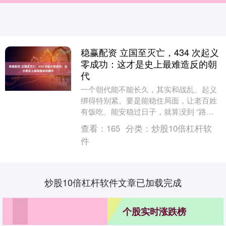
稳赢配资 立国至灭亡，434 次起义
零成功：这才是史上最难造反的朝
代
一个朝代能不能长久，其实和战乱、起义
绑得特别紧。要是能稳住局面，让老百姓
有饭吃、能安稳过日子，就算没到 “路不
拾遗、夜不闭户” 的地步，也能算盛世
查看：
165
分类：
炒股10倍杠杆软
了。可历史就是....
件
炒股10倍杠杆软件文章已加载完成
个股实时涨跌榜