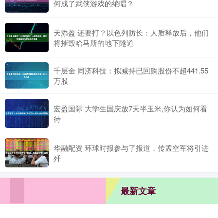
何成了武侠游戏的绝唱？
天添盈 还要打？以色列防长：人质释放后，他们
将摧毁哈马斯的地下隧道
千层金 同济科技：拟减持已回购股份不超441.55
万股
宏盈国际 大学生国庆放7天半玉米,你认为如何看
待
华融配资 环球时报参与了报道，传孟空军将引进
歼
最新文章