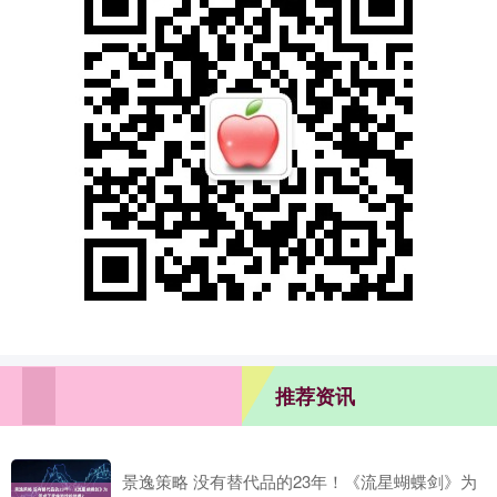
推荐资讯
景逸策略 没有替代品的23年！《流星蝴蝶剑》为