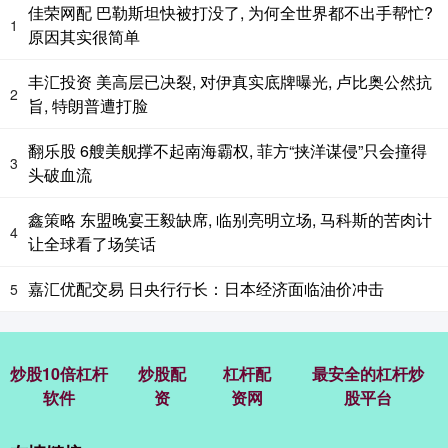
佳荣网配 巴勒斯坦快被打没了, 为何全世界都不出手帮忙?
1
原因其实很简单
丰汇投资 美高层已决裂, 对伊真实底牌曝光, 卢比奥公然抗
2
旨, 特朗普遭打脸
翻乐股 6艘美舰撑不起南海霸权, 菲方“挟洋谋侵”只会撞得
3
头破血流
鑫策略 东盟晚宴王毅缺席, 临别亮明立场, 马科斯的苦肉计
4
让全球看了场笑话
嘉汇优配交易 日央行行长：日本经济面临油价冲击
5
炒股10倍杠杆
炒股配
杠杆配
最安全的杠杆炒
软件
资
资网
股平台