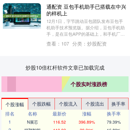
通配资 豆包手机助手已搭载在中兴
的样机上
12月1日，字节跳动豆包团队发布豆包手
机助手技术预览版。据介绍，豆包手机助
手，是在豆包APP的基础上，和手机厂商
在操作系统层面合作的AI助手软件。豆包
查看：
107
分类：
炒股配资
大模型能力....
炒股10倍杠杆软件文章已加载完成
个股实时涨跌榜
个股跌幅
个股流入
个股流出
换手率
个股涨幅
排名
名称
最新价
涨幅
换手率
1
N展芯
116.52
396.89%
79.39%
2