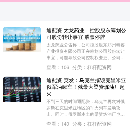
通配资 太龙药业：控股股东筹划公
司股份转让事宜 股票停牌
太龙药业公告称，公司控股股东郑州泰容
产业投资有限公司正在筹划公司股份转让
事宜，可能导致公司控制权变更。公司股
票自2025年12月2日起停牌，预计停牌时
查看：
106
分类：
杠杆配资网
间不超过2....
通配资 突发：乌克兰摧毁克里米亚
俄军油罐车！俄最大梁赞炼油厂起
火
不到三天的时间通配资，乌克兰再次对俄
罗斯在克里米亚地区的军火列车发动攻
击。同时，俄罗斯本土的梁赞炼油厂也发
生了大规模火灾。 据《开源情报技术》报
查看：
140
分类：
杠杆配资网
道，乌克兰军队在....