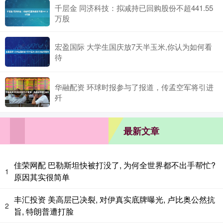
千层金 同济科技：拟减持已回购股份不超441.55
万股
宏盈国际 大学生国庆放7天半玉米,你认为如何看
待
华融配资 环球时报参与了报道，传孟空军将引进
歼
最新文章
佳荣网配 巴勒斯坦快被打没了, 为何全世界都不出手帮忙?
1
原因其实很简单
丰汇投资 美高层已决裂, 对伊真实底牌曝光, 卢比奥公然抗
2
旨, 特朗普遭打脸