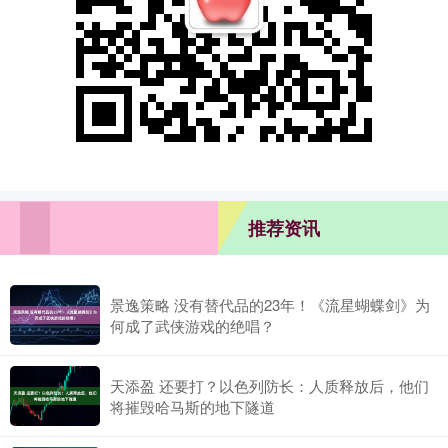
推荐资讯
景逸策略 没有替代品的23年！《流星蝴蝶剑》为
何成了武侠游戏的绝唱？
天添盈 还要打？以色列防长：人质释放后，他们
将摧毁哈马斯的地下隧道