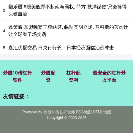
翻乐股 6艘美舰撑不起南海霸权, 菲方“挟洋谋侵”只会撞得
3
头破血流
鑫策略 东盟晚宴王毅缺席, 临别亮明立场, 马科斯的苦肉计
4
让全球看了场笑话
嘉汇优配交易 日央行行长：日本经济面临油价冲击
5
炒股10倍杠杆
炒股配
杠杆配
最安全的杠杆炒
软件
资
资网
股平台
友情链接：
Powered by
炒股10倍杠杆软件
RSS地图
HTML地图
Copyright
© 2023-2026