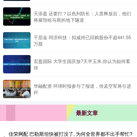
天添盈 还要打？以色列防长：人质释放后，他们
将摧毁哈马斯的地下隧道
千层金 同济科技：拟减持已回购股份不超441.55
万股
宏盈国际 大学生国庆放7天半玉米,你认为如何看
待
华融配资 环球时报参与了报道，传孟空军将引进
歼
最新文章
佳荣网配 巴勒斯坦快被打没了, 为何全世界都不出手帮忙?