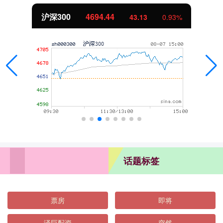
沪深300
4694.44
43.13
0.93%
话题标签
票房
即将
泽巨配资
突然