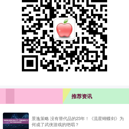
推荐资讯
景逸策略 没有替代品的23年！《流星蝴蝶剑》为
何成了武侠游戏的绝唱？