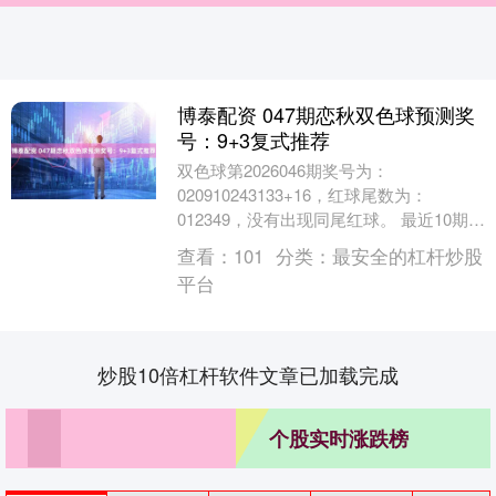
博泰配资 047期恋秋双色球预测奖
号：9+3复式推荐
双色球第2026046期奖号为：
020910243133+16，红球尾数为：
012349，没有出现同尾红球。 最近10期双
色球红球尾数0-9开出频次分别为：尾数....
查看：
101
分类：
最安全的杠杆炒股
平台
炒股10倍杠杆软件文章已加载完成
个股实时涨跌榜