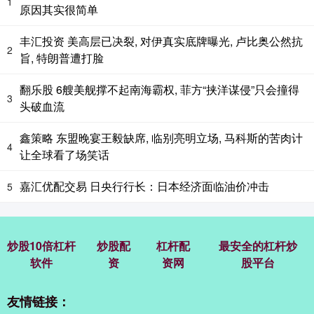
1
原因其实很简单
丰汇投资 美高层已决裂, 对伊真实底牌曝光, 卢比奥公然抗
2
旨, 特朗普遭打脸
翻乐股 6艘美舰撑不起南海霸权, 菲方“挟洋谋侵”只会撞得
3
头破血流
鑫策略 东盟晚宴王毅缺席, 临别亮明立场, 马科斯的苦肉计
4
让全球看了场笑话
嘉汇优配交易 日央行行长：日本经济面临油价冲击
5
炒股10倍杠杆
炒股配
杠杆配
最安全的杠杆炒
软件
资
资网
股平台
友情链接：