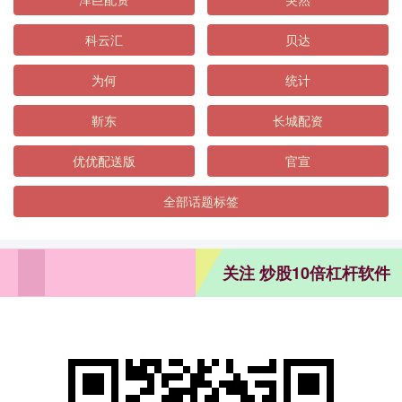
科云汇
贝达
为何
统计
靳东
长城配资
优优配送版
官宣
全部话题标签
关注 炒股10倍杠杆软件