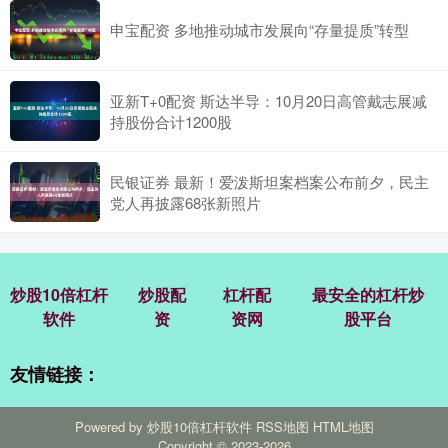
申宝配资 多地推动城市发展向“存量提质”转型
亚新T+0配资 斯达半导：10月20日高管戴志展减
持股份合计1200股
民银证券 最新！爱泼斯坦案档案公布前夕，民主
党人再披露68张新照片
炒股10倍杠杆
炒股配
杠杆配
最安全的杠杆炒
软件
资
资网
股平台
友情链接：
Powered by
炒股10倍杠杆软件
RSS地图
HTML地图
Copyright
© 2023-2026