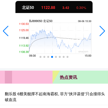
北证50
1122.88
3.42
0.30%
热点资讯
翻乐股 6艘美舰撑不起南海霸权, 菲方“挟洋谋侵”只会撞得头
破血流