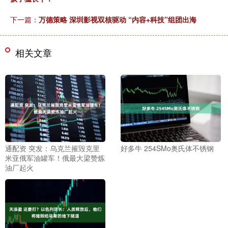
下一篇：
万德策略 深圳影视双核驱动 “内容+科技”组团出海
相关文章
通配资 突发：乌克兰摧毁克里
好多牛 254SMo奥氏体不锈钢
米亚俄军油罐车！俄最大梁赞炼
油厂起火