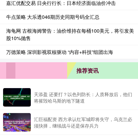
嘉汇优配交易 日央行行长：日本经济面临油价冲击
牛点策略 大乐透046期历史同期号码全汇总
海龟网 古根海姆警告：油价维持在每桶100美元，将引发美
股10%抛售
万德策略 深圳影视双核驱动 “内容+科技”组团出海
推荐资讯
天添盈 还要打？以色列防长：人质释放后，他们
将摧毁哈马斯的地下隧道
汇巨福配资 西方承认红军城即将失守，乌克兰必
须抉择，继续战斗还是保存兵力