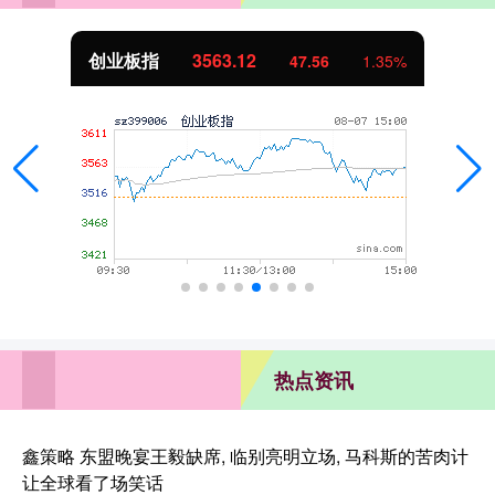
创业板指
3563.12
47.56
1.35%
热点资讯
鑫策略 东盟晚宴王毅缺席, 临别亮明立场, 马科斯的苦肉计
让全球看了场笑话