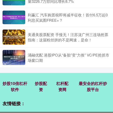
量3226.7万部同比增长8.7%
利赢汇 汽车购置税即将减半征收！首付6.5万起0
利息买岚图FREE+？
美通美股票配资 手慢无！汪苏泷广州三连场抢票
指南：这届粉丝拼的不是网速，是命！
涌融优配 港股IPO从“备胎”变“力推” VC/PE抢抓市
场窗口期
炒股10倍杠杆
炒股配
杠杆配
最安全的杠杆炒
软件
资
资网
股平台
友情链接：